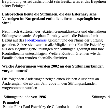
Begründung, es sei deshalb nicht sein Besitz, wies er das Begehren
seiner Peiniger ab.
Entsprechen heute die Stiftungen, die das Esterházy’sche
Vermögen im Burgenland enthalten, ihrem ursprünglichen
Sinn?
Nein, nach Auftreten des jetzigen Generaldirektors und ehemaligen
Stiftungsvorstandes Stephan Ottrubay wurde die Präambel mit
Bezug auf das
Fideikommiss
gelöscht und der Name der Stiftung
geändert. Sukzessive wurden alle Mitglieder der Familie Esterházy
aus den Begünstigten-Stellungen der Stiftungen gedrängt und ihre
Kontrollrechte unterschlagen. Weitere Kontroll-Gremien wie der
Familienbeirat wurden ebenfalls eliminiert.
Welche Änderungen wurden 2002 an den Stiftungsurkunden
vorgenommen?
Die folgenden Änderungen zeigen einen kleinen Ausschnitt an
Änderungen, die ab dem Jahr 2002 in den Stiftungsurkunden
vorgenommen wurden.
Stiftungsurkunde von
1996
Stiftungsu
Präambel
Palatin Fürst Paul Esterházy de Galantha hat in den