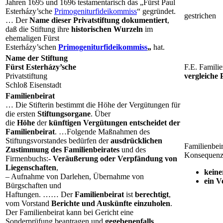
Jahren 1695 und 1696 testamentarisch das „Fürst Paul
Esterházy’sche
Primogenitur
fideikommiss
“ gegründet.
gestrichen
… Der
Name dieser Privatstiftung dokumentiert
,
daß die Stiftung ihre
historischen Wurzeln
im
ehemaligen Fürst
Esterházy’schen
Primogenitur
fideikommiss
„
hat.
Name der Stiftung
Fürst Esterházy’sche
F.E.
Familie
Privatstiftung
vergleiche
Schloß Eisenstadt
Familienbeirat
… Die Stifterin bestimmt die Höhe der Vergütungen für
die ersten
Stiftungsorgane
. Über
die
Höhe
der
künftigen Vergütungen
entscheidet der
Familienbeirat
. …Folgende Maßnahmen des
Stiftungsvorstandes bedürfen der
ausdrücklichen
Familienbeir
Zustimmung des Familienbeirates
und des
Konsequenz
Firmenbuchs:-
Veräußerung oder Verpfändung von
Liegenschaften
,
keine
– Aufnahme von Darlehen, Übernahme von
ein V
Bürgschaften und
Haftungen. …… Der
Familienbeirat
ist
berechtigt
,
vom Vorstand
Berichte und Auskünfte einzuholen
.
Der Familienbeirat kann bei Gericht eine
Sonderprüfung beantragen und
gegebenenfalls