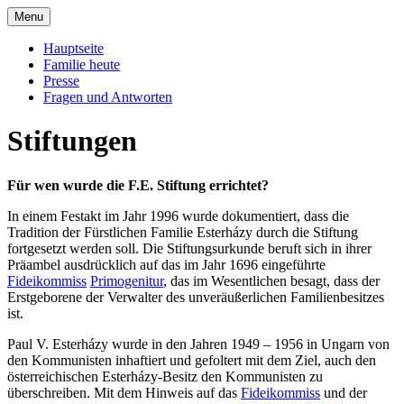
Skip
Menu
to
Offizielle Seite der Familie Esterházy de
Familie Esterházy de Galantha
content
Hauptseite
Galantha
Familie heute
Presse
Fragen und Antworten
Stiftungen
Für wen wurde die F.E. Stiftung errichtet?
In einem Festakt im Jahr 1996 wurde dokumentiert, dass die
Tradition der Fürstlichen Familie Esterházy durch die Stiftung
fortgesetzt werden soll. Die Stiftungsurkunde beruft sich in ihrer
Präambel ausdrücklich auf das im Jahr 1696 eingeführte
Fideikommiss
Primogenitur
, das im Wesentlichen besagt, dass der
Erstgeborene der Verwalter des unveräußerlichen Familienbesitzes
ist.
Paul V. Esterházy wurde in den Jahren 1949 – 1956 in Ungarn von
den Kommunisten inhaftiert und gefoltert mit dem Ziel, auch den
österreichischen Esterházy-Besitz den Kommunisten zu
überschreiben. Mit dem Hinweis auf das
Fideikommiss
und der