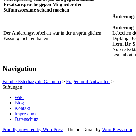
Ersatzansprüche gegen Mitglieder der
Stiftungsorgane geltend machen
.
Änderungs
Änderung
Der Änderungsvorbehalt war in der ursprünglichen
Lebzeiten
d
Fassung nicht enthalten.
Dipl.Ing.
Jo
Herrn
Dr. 
Notariatsakt
beglaubigt 
Navigation
Familie Esterházy de Galantha
>
Fragen und Antworten
>
Stiftungen
Wiki
Blog
Kontakt
Impressum
Datenschutz
Proudly powered by WordPress
|
Theme: Goran by
WordPress.com
.