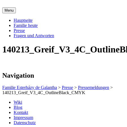
Skip
to
Menu
content
Offizielle Seite der Familie Esterházy de
Familie Esterházy de Galantha
Hauptseite
Galantha
Familie heute
Presse
Fragen und Antworten
140213_Greif_V3_4C_Outline
Navigation
Familie Esterházy de Galantha
>
Presse
>
Pressemeldungen
>
140213_Greif_V3_4C_OutlineBlack_CMYK
Wiki
Blog
Kontakt
Impressum
Datenschutz