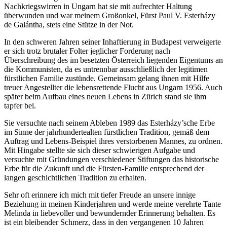
Nachkriegswirren in Ungarn hat sie mit aufrechter Haltung
überwunden und war meinem Großonkel, Fürst Paul V. Esterházy
de Galántha, stets eine Stütze in der Not.
In den schweren Jahren seiner Inhaftierung in Budapest verweigerte
er sich trotz brutaler Folter jeglicher Forderung nach
Überschreibung des im besetzten Österreich liegenden Eigentums an
die Kommunisten, da es untrennbar ausschließlich der legitimen
fürstlichen Familie zustünde. Gemeinsam gelang ihnen mit Hilfe
treuer Angestellter die lebensrettende Flucht aus Ungarn 1956. Auch
später beim Aufbau eines neuen Lebens in Zürich stand sie ihm
tapfer bei.
Sie versuchte nach seinem Ableben 1989 das Esterházy’sche Erbe
im Sinne der jahrhundertealten fürstlichen Tradition, gemäß dem
Auftrag und Lebens-Beispiel ihres verstorbenen Mannes, zu ordnen.
Mit Hingabe stellte sie sich dieser schwierigen Aufgabe und
versuchte mit Gründungen verschiedener Stiftungen das historische
Erbe für die Zukunft und die Fürsten-Familie entsprechend der
langen geschichtlichen Tradition zu erhalten.
Sehr oft erinnere ich mich mit tiefer Freude an unsere innige
Beziehung in meinen Kinderjahren und werde meine verehrte Tante
Melinda in liebevoller und bewundernder Erinnerung behalten. Es
ist ein bleibender Schmerz, dass in den vergangenen 10 Jahren