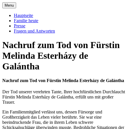
Skip
Menu
to
Offizielle Seite der Familie Esterházy de
Familie Esterházy de Galantha
content
Hauptseite
Galantha
Familie heute
Presse
Fragen und Antworten
Nachruf zum Tod von Fürstin
Melinda Esterházy de
Galántha
Nachruf zum Tod von Fürstin Melinda Esterházy de Galántha
Der Tod unserer verehrten Tante, Ihrer hochfürstlichen Durchlaucht
Fürstin Melinda Esterházy de Galántha, erfüllt uns mit großer
Trauer.
Ein Familienmitglied verlässt uns, dessen Fürsorge und
Großherzigkeit das Leben vieler berührte. Sie war eine
beeindruckende Frau, die in ihrem Leben schwere
Schicksalsschläge überwinden musste. Bedrohliche Situationen der