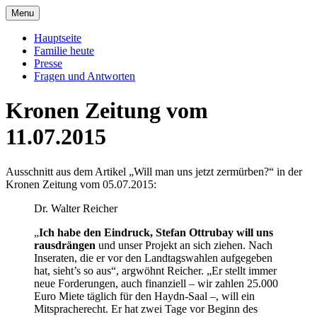
Skip
Menu
to
Offizielle Seite der Familie Esterházy de
Familie Esterházy de Galantha
content
Hauptseite
Galantha
Familie heute
Presse
Fragen und Antworten
Kronen Zeitung vom
11.07.2015
Ausschnitt aus dem Artikel „Will man uns jetzt zermürben?“ in der
Kronen Zeitung vom 05.07.2015:
Dr. Walter Reicher
„
Ich habe den Eindruck, Stefan Ottrubay will uns
rausdrängen
und unser Projekt an sich ziehen. Nach
Inseraten, die er vor den Landtagswahlen aufgegeben
hat, sieht’s so aus“, argwöhnt Reicher. „Er stellt immer
neue Forderungen, auch finanziell – wir zahlen 25.000
Euro Miete täglich für den Haydn-Saal –, will ein
Mitspracherecht. Er hat zwei Tage vor Beginn des