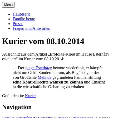
Skip
Menu
to
Offizielle Seite der Familie Esterházy de
Familie Esterházy de Galantha
content
Hauptseite
Galantha
Familie heute
Presse
Fragen und Antworten
Kurier vom 08.10.2014
Ausschnitt aus dem Artikel „Erbfolge-Krieg im Hause Esterházy
eskaliert“ im Kurier vom 08.10.2014:
… Der
junge Esterházy
betonte wiederholt, er kämpfe
nicht um Geld. Sondern darum, als Begünstigter der
von Großtante
Melinda
gegründeten Familienstiftung
seine Kontrollrechte wahren zu können
und Einsicht
in die wirtschaftliche Gebarung zu erhalten. …
Gefunden in:
Kurier
Navigation