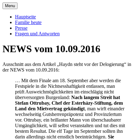
Skip
Menu
to
Offizielle Seite der Familie Esterházy de
Familie Esterházy de Galantha
content
Hauptseite
Galantha
Familie heute
Presse
Fragen und Antworten
NEWS vom 10.09.2016
Ausschnitt aus dem Artikel „Haydn steht vor der Delogierung“ in
der NEWS vom 10.09.2016:
… Mit dem Finale am 18. September aber werden die
Festspiele in die Nichtsesshaftigkeit entlassen, man
prüft Ausweichmöglichkeiten im einschlägig nicht
überversorgten Burgenland:
Nach langem Streit hat
Stefan Ottrubay, Chef der Esterházy-Stiftung, dem
Land den Mietvertrag gekündigt
, man wirft einander
wechselseitig Gutsherrenpräpotenz und Provinzlertum
vor. Ottrubay, ein brillanter Mann von überschaubarer
Umgänglichkeit, will selbst veranstalten und tut dies mit
bestem Resultat. Die elf Tage im September sollten ihn
darin allerdings nicht ernstlich beeinträchtigen.
Sie