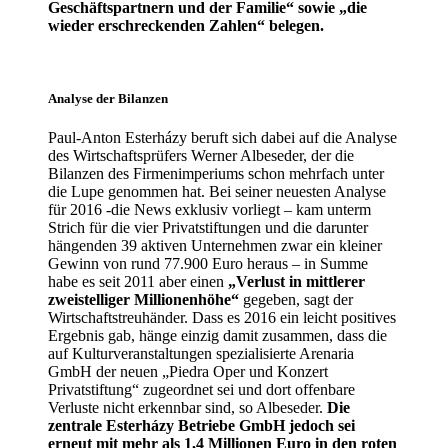
Geschäftspartnern und der Familie“ sowie „die
wieder erschreckenden Zahlen“ belegen.
Analyse der Bilanzen
Paul-Anton Esterházy beruft sich dabei auf die Analyse
des Wirtschaftsprüfers Werner Albeseder, der die
Bilanzen des Firmenimperiums schon mehrfach unter
die Lupe genommen hat. Bei seiner neuesten Analyse
für 2016 -die News exklusiv vorliegt – kam unterm
Strich für die vier Privatstiftungen und die darunter
hängenden 39 aktiven Unternehmen zwar ein kleiner
Gewinn von rund 77.900 Euro heraus – in Summe
habe es seit 2011 aber einen
„Verlust in mittlerer
zweistelliger Millionenhöhe“
gegeben, sagt der
Wirtschaftstreuhänder. Dass es 2016 ein leicht positives
Ergebnis gab, hänge einzig damit zusammen, dass die
auf Kulturveranstaltungen spezialisierte Arenaria
GmbH der neuen „Piedra Oper und Konzert
Privatstiftung“ zugeordnet sei und dort offenbare
Verluste nicht erkennbar sind, so Albeseder.
Die
zentrale Esterházy Betriebe GmbH jedoch sei
erneut mit mehr als 1,4 Millionen Euro in den roten