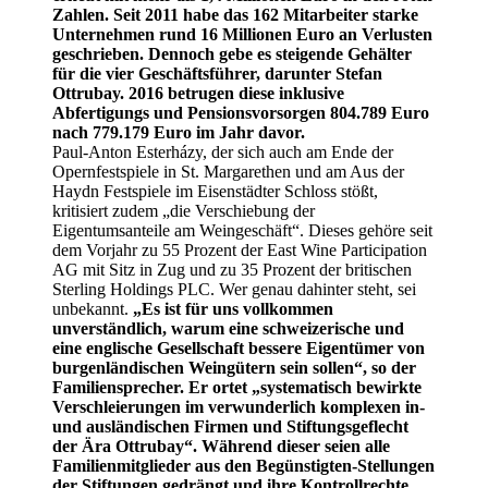
Zahlen. Seit 2011 habe das 162 Mitarbeiter starke
Unternehmen rund 16 Millionen Euro an Verlusten
geschrieben. Dennoch gebe es steigende Gehälter
für die vier Geschäftsführer, darunter Stefan
Ottrubay. 2016 betrugen diese inklusive
Abfertigungs und Pensionsvorsorgen 804.789 Euro
nach 779.179 Euro im Jahr davor.
Paul-Anton Esterházy, der sich auch am Ende der
Opernfestspiele in St. Margarethen und am Aus der
Haydn Festspiele im Eisenstädter Schloss stößt,
kritisiert zudem „die Verschiebung der
Eigentumsanteile am Weingeschäft“. Dieses gehöre seit
dem Vorjahr zu 55 Prozent der East Wine Participation
AG mit Sitz in Zug und zu 35 Prozent der britischen
Sterling Holdings PLC. Wer genau dahinter steht, sei
unbekannt.
„Es ist für uns vollkommen
unverständlich, warum eine schweizerische und
eine englische Gesellschaft bessere Eigentümer von
burgenländischen Weingütern sein sollen“, so der
Familiensprecher.
Er ortet „systematisch bewirkte
Verschleierungen im verwunderlich komplexen in-
und ausländischen Firmen und Stiftungsgeflecht
der Ära Ottrubay“. Während dieser seien alle
Familienmitglieder aus den Begünstigten-Stellungen
der Stiftungen gedrängt und ihre Kontrollrechte