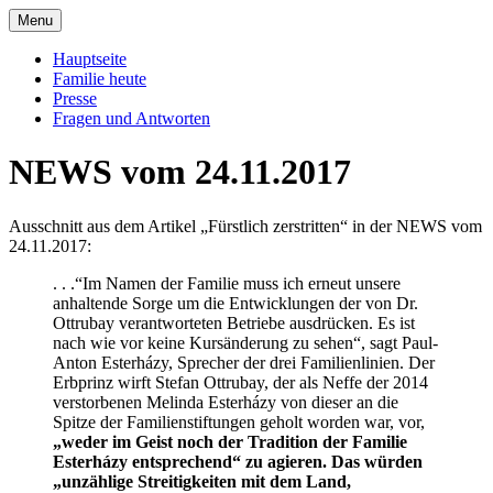
Skip
Menu
to
Offizielle Seite der Familie Esterházy de
Familie Esterházy de Galantha
content
Hauptseite
Galantha
Familie heute
Presse
Fragen und Antworten
NEWS vom 24.11.2017
Ausschnitt aus dem Artikel „Fürstlich zerstritten“ in der NEWS vom
24.11.2017:
. . .“Im Namen der Familie muss ich erneut unsere
anhaltende Sorge um die Entwicklungen der von Dr.
Ottrubay verantworteten Betriebe ausdrücken. Es ist
nach wie vor keine Kursänderung zu sehen“, sagt Paul-
Anton Esterházy, Sprecher der drei Familienlinien. Der
Erbprinz wirft Stefan Ottrubay, der als Neffe der 2014
verstorbenen Melinda Esterházy von dieser an die
Spitze der Familienstiftungen geholt worden war, vor,
„weder im Geist noch der Tradition der Familie
Esterházy entsprechend“ zu agieren. Das würden
„unzählige Streitigkeiten mit dem Land,