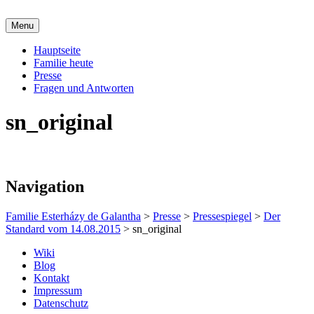
Skip
to
Menu
content
Offizielle Seite der Familie Esterházy de
Familie Esterházy de Galantha
Hauptseite
Galantha
Familie heute
Presse
Fragen und Antworten
sn_original
Navigation
Familie Esterházy de Galantha
>
Presse
>
Pressespiegel
>
Der
Standard vom 14.08.2015
>
sn_original
Wiki
Blog
Kontakt
Impressum
Datenschutz