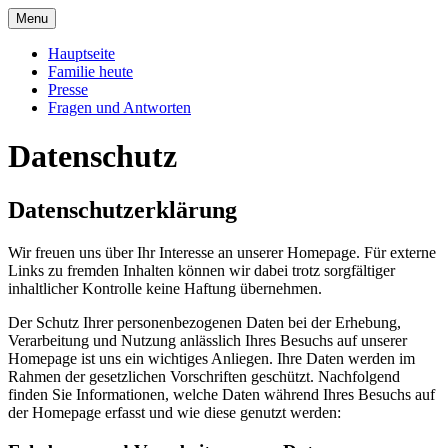
Skip
Menu
to
Offizielle Seite der Familie Esterházy de
Familie Esterházy de Galantha
content
Hauptseite
Galantha
Familie heute
Presse
Fragen und Antworten
Datenschutz
Datenschutzerklärung
Wir freuen uns über Ihr Interesse an unserer Homepage. Für externe
Links zu fremden Inhalten können wir dabei trotz sorgfältiger
inhaltlicher Kontrolle keine Haftung übernehmen.
Der Schutz Ihrer personenbezogenen Daten bei der Erhebung,
Verarbeitung und Nutzung anlässlich Ihres Besuchs auf unserer
Homepage ist uns ein wichtiges Anliegen. Ihre Daten werden im
Rahmen der gesetzlichen Vorschriften geschützt. Nachfolgend
finden Sie Informationen, welche Daten während Ihres Besuchs auf
der Homepage erfasst und wie diese genutzt werden: