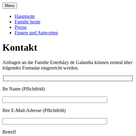
Skip
Menu
to
Offizielle Seite der Familie Esterházy de
Familie Esterházy de Galantha
content
Hauptseite
Galantha
Familie heute
Presse
Fragen und Antworten
Kontakt
Anfragen an die Familie Esterházy de Galantha können zentral über
folgendes Formular eingereicht werden.
Ihr Name (Pflichtfeld)
Ihre E-Mail-Adresse (Pflichtfeld)
Betreff