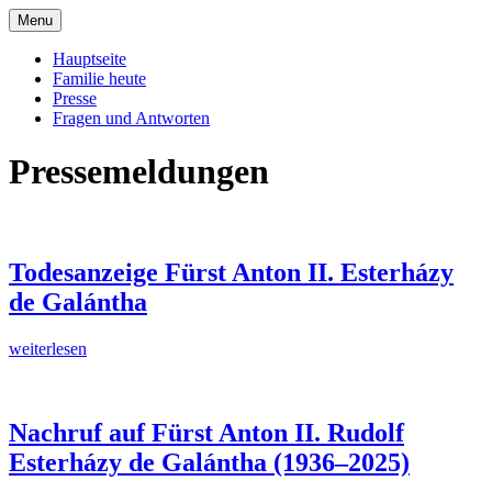
Skip
Menu
to
Offizielle Seite der Familie Esterházy de
Familie Esterházy de Galantha
content
Hauptseite
Galantha
Familie heute
Presse
Fragen und Antworten
Pressemeldungen
Todesanzeige Fürst Anton II. Esterházy
de Galántha
Todesanzeige
weiterlesen
Fürst
Anton
II.
Esterházy
Nachruf auf Fürst Anton II. Rudolf
de
Esterházy de Galántha (1936–2025)
Galántha