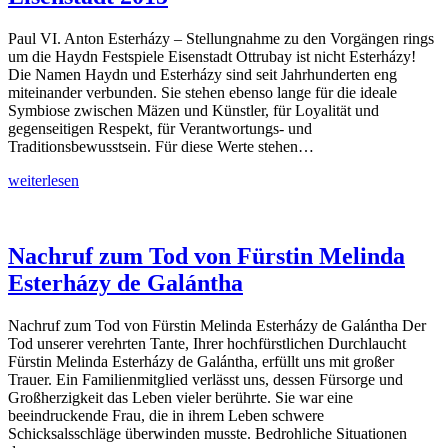
Paul VI. Anton Esterházy – Stellungnahme zu den Vorgängen rings
um die Haydn Festspiele Eisenstadt Ottrubay ist nicht Esterházy!
Die Namen Haydn und Esterházy sind seit Jahrhunderten eng
miteinander verbunden. Sie stehen ebenso lange für die ideale
Symbiose zwischen Mäzen und Künstler, für Loyalität und
gegenseitigen Respekt, für Verantwortungs- und
Traditionsbewusstsein. Für diese Werte stehen…
Stellungnahme
weiterlesen
Haydn
Festspiele
Eisenstadt
2015
Nachruf zum Tod von Fürstin Melinda
Esterházy de Galántha
Nachruf zum Tod von Fürstin Melinda Esterházy de Galántha Der
Tod unserer verehrten Tante, Ihrer hochfürstlichen Durchlaucht
Fürstin Melinda Esterházy de Galántha, erfüllt uns mit großer
Trauer. Ein Familienmitglied verlässt uns, dessen Fürsorge und
Großherzigkeit das Leben vieler berührte. Sie war eine
beeindruckende Frau, die in ihrem Leben schwere
Schicksalsschläge überwinden musste. Bedrohliche Situationen