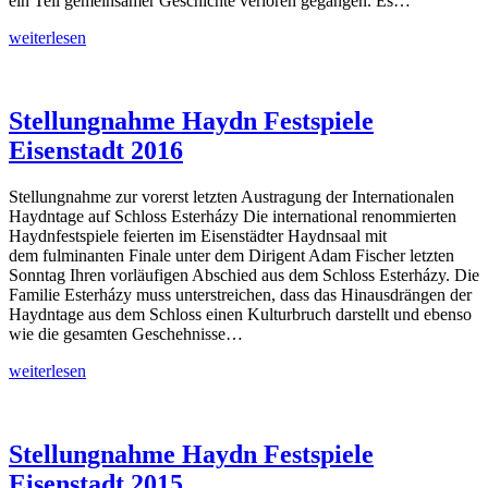
ein Teil gemeinsamer Geschichte verloren gegangen. Es…
Stellungnahme
weiterlesen
zum
Teilabriss
der
Burg
Stellungnahme Haydn Festspiele
Schwarzenbach
Eisenstadt 2016
Stellungnahme zur vorerst letzten Austragung der Internationalen
Haydntage auf Schloss Esterházy Die international renommierten
Haydnfestspiele feierten im Eisenstädter Haydnsaal mit
dem fulminanten Finale unter dem Dirigent Adam Fischer letzten
Sonntag Ihren vorläufigen Abschied aus dem Schloss Esterházy. Die
Familie Esterházy muss unterstreichen, dass das Hinausdrängen der
Haydntage aus dem Schloss einen Kulturbruch darstellt und ebenso
wie die gesamten Geschehnisse…
Stellungnahme
weiterlesen
Haydn
Festspiele
Eisenstadt
2016
Stellungnahme Haydn Festspiele
Eisenstadt 2015