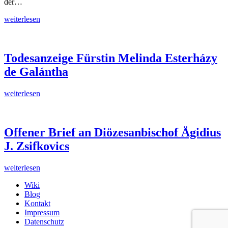
der…
Nachruf
weiterlesen
zum
Tod
von
Fürstin
Todesanzeige Fürstin Melinda Esterházy
Melinda
de Galántha
Esterházy
de
Galántha
Todesanzeige
weiterlesen
Fürstin
Melinda
Esterházy
de
Offener Brief an Diözesanbischof Ägidius
Galántha
J. Zsifkovics
Offener
weiterlesen
Brief
Wiki
an
Blog
Diözesanbischof
Kontakt
Ägidius
Impressum
J.
Datenschutz
Zsifkovics