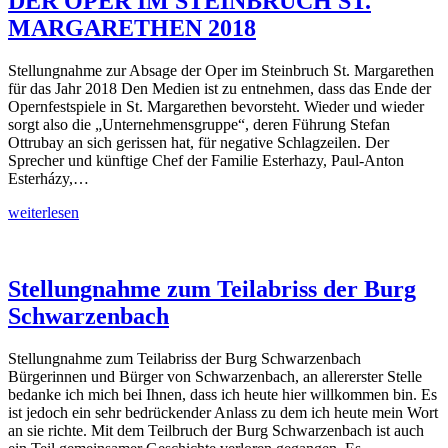
DER OPER IM STEINBRUCH ST.
MARGARETHEN 2018
Stellungnahme zur Absage der Oper im Steinbruch St. Margarethen
für das Jahr 2018 Den Medien ist zu entnehmen, dass das Ende der
Opernfestspiele in St. Margarethen bevorsteht. Wieder und wieder
sorgt also die „Unternehmensgruppe“, deren Führung Stefan
Ottrubay an sich gerissen hat, für negative Schlagzeilen. Der
Sprecher und künftige Chef der Familie Esterhazy, Paul-Anton
Esterházy,…
STELLUNGNAHME
weiterlesen
ZUR
ABSAGE
DER
OPER
Stellungnahme zum Teilabriss der Burg
IM
Schwarzenbach
STEINBRUCH
ST.
MARGARETHEN
Stellungnahme zum Teilabriss der Burg Schwarzenbach
2018
Bürgerinnen und Bürger von Schwarzenbach, an allererster Stelle
bedanke ich mich bei Ihnen, dass ich heute hier willkommen bin. Es
ist jedoch ein sehr bedrückender Anlass zu dem ich heute mein Wort
an sie richte. Mit dem Teilbruch der Burg Schwarzenbach ist auch