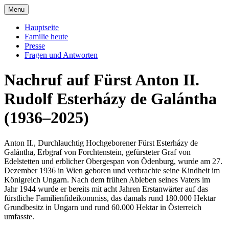
Skip
Menu
to
Offizielle Seite der Familie Esterházy de
Familie Esterházy de Galantha
content
Hauptseite
Galantha
Familie heute
Presse
Fragen und Antworten
Nachruf auf Fürst Anton II.
Rudolf Esterházy de Galántha
(1936–2025)
Anton II., Durchlauchtig Hochgeborener Fürst Esterházy de
Galántha, Erbgraf von Forchtenstein, gefürsteter Graf von
Edelstetten und erblicher Obergespan von Ödenburg, wurde am 27.
Dezember 1936 in Wien geboren und verbrachte seine Kindheit im
Königreich Ungarn. Nach dem frühen Ableben seines Vaters im
Jahr 1944 wurde er bereits mit acht Jahren Erstanwärter auf das
fürstliche Familienfideikommiss, das damals rund 180.000 Hektar
Grundbesitz in Ungarn und rund 60.000 Hektar in Österreich
umfasste.