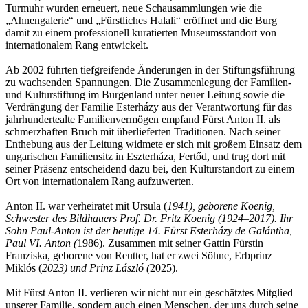
Turmuhr wurden erneuert, neue Schausammlungen wie die
„Ahnengalerie“ und „Fürstliches Halali“ eröffnet und die Burg
damit zu einem professionell kuratierten Museumsstandort von
internationalem Rang entwickelt.
Ab 2002 führten tiefgreifende Änderungen in der Stiftungsführung
zu wachsenden Spannungen. Die Zusammenlegung der Familien-
und Kulturstiftung im Burgenland unter neuer Leitung sowie die
Verdrängung der Familie Esterházy aus der Verantwortung für das
jahrhundertealte Familienvermögen empfand Fürst Anton II. als
schmerzhaften Bruch mit überlieferten Traditionen. Nach seiner
Enthebung aus der Leitung widmete er sich mit großem Einsatz dem
ungarischen Familiensitz in Eszterháza, Fertőd, und trug dort mit
seiner Präsenz entscheidend dazu bei, den Kulturstandort zu einem
Ort von internationalem Rang aufzuwerten.
Anton II. war verheiratet mit Ursula (
1941), geborene Koenig,
Schwester des Bildhauers Prof. Dr. Fritz Koenig (1924–2017). Ihr
Sohn Paul-Anton ist der heutige 14. Fürst Esterházy de Galántha,
Paul VI. Anton (
1986). Zusammen mit seiner Gattin Fürstin
Franziska, geborene von Reutter, hat er zwei Söhne, Erbprinz
Miklós (
2023) und Prinz László (
2025).
Mit Fürst Anton II. verlieren wir nicht nur ein geschätztes Mitglied
unserer Familie, sondern auch einen Menschen, der uns durch seine