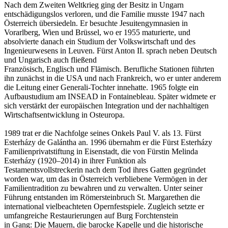
Nach dem Zweiten Weltkrieg ging der Besitz in Ungarn
entschädigungslos verloren, und die Familie musste 1947 nach
Österreich übersiedeln. Er besuchte Jesuitengymnasien in
Vorarlberg, Wien und Brüssel, wo er 1955 maturierte, und
absolvierte danach ein Studium der Volkswirtschaft und des
Ingenieurwesens in Leuven. Fürst Anton II. sprach neben Deutsch
und Ungarisch auch fließend
Französisch, Englisch und Flämisch. Berufliche Stationen führten
ihn zunächst in die USA und nach Frankreich, wo er unter anderem
die Leitung einer Generali-Tochter innehatte. 1965 folgte ein
Aufbaustudium am INSEAD in Fontainebleau. Später widmete er
sich verstärkt der europäischen Integration und der nachhaltigen
Wirtschaftsentwicklung in Osteuropa.
1989 trat er die Nachfolge seines Onkels Paul V. als 13. Fürst
Esterházy de Galántha an. 1996 übernahm er die Fürst Esterházy
Familienprivatstiftung in Eisenstadt, die von Fürstin Melinda
Esterházy (1920–2014) in ihrer Funktion als
Testamentsvollstreckerin nach dem Tod ihres Gatten gegründet
worden war, um das in Österreich verbliebene Vermögen in der
Familientradition zu bewahren und zu verwalten. Unter seiner
Führung entstanden im Römersteinbruch St. Margarethen die
international vielbeachteten Opernfestspiele. Zugleich setzte er
umfangreiche Restaurierungen auf Burg Forchtenstein
in Gang: Die Mauern, die barocke Kapelle und die historische