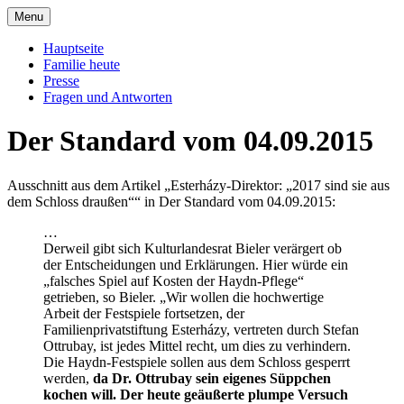
Skip
Menu
to
Offizielle Seite der Familie Esterházy de
Familie Esterházy de Galantha
content
Hauptseite
Galantha
Familie heute
Presse
Fragen und Antworten
Der Standard vom 04.09.2015
Ausschnitt aus dem Artikel „Esterházy-Direktor: „2017 sind sie aus
dem Schloss draußen““ in Der Standard vom 04.09.2015:
…
Derweil gibt sich Kulturlandesrat Bieler verärgert ob
der Entscheidungen und Erklärungen. Hier würde ein
„falsches Spiel auf Kosten der Haydn-Pflege“
getrieben, so Bieler. „Wir wollen die hochwertige
Arbeit der Festspiele fortsetzen, der
Familienprivatstiftung Esterházy, vertreten durch Stefan
Ottrubay, ist jedes Mittel recht, um dies zu verhindern.
Die Haydn-Festspiele sollen aus dem Schloss gesperrt
werden,
da Dr. Ottrubay sein eigenes Süppchen
kochen will. Der heute geäußerte plumpe Versuch