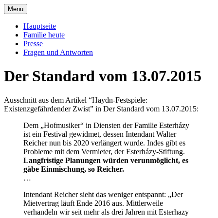
Skip
Menu
to
Offizielle Seite der Familie Esterházy de
Familie Esterházy de Galantha
content
Hauptseite
Galantha
Familie heute
Presse
Fragen und Antworten
Der Standard vom 13.07.2015
Ausschnitt aus dem Artikel “Haydn-Festspiele:
Existenzgefährdender Zwist” in Der Standard vom 13.07.2015:
Dem „Hofmusiker“ in Diensten der Familie Esterházy
ist ein Festival gewidmet, dessen Intendant Walter
Reicher nun bis 2020 verlängert wurde. Indes gibt es
Probleme mit dem Vermieter, der Esterházy-Stiftung.
Langfristige Planungen würden verunmöglicht, es
gäbe Einmischung, so Reicher.
…
Intendant Reicher sieht das weniger entspannt: „Der
Mietvertrag läuft Ende 2016 aus. Mittlerweile
verhandeln wir seit mehr als drei Jahren mit Esterhazy