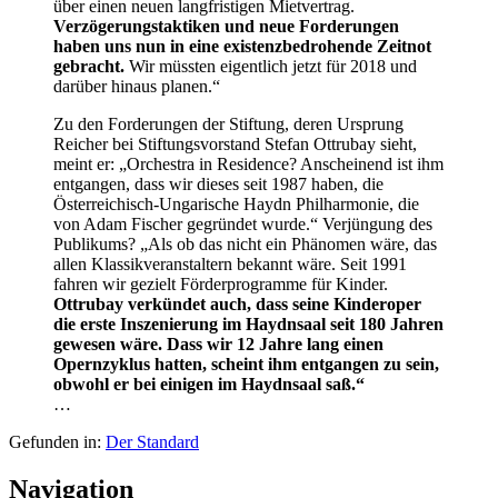
über einen neuen langfristigen Mietvertrag.
Verzögerungstaktiken und neue Forderungen
haben uns nun in eine existenzbedrohende Zeitnot
gebracht.
Wir müssten eigentlich jetzt für 2018 und
darüber hinaus planen.“
Zu den Forderungen der Stiftung, deren Ursprung
Reicher bei Stiftungsvorstand Stefan Ottrubay sieht,
meint er: „Orchestra in Residence? Anscheinend ist ihm
entgangen, dass wir dieses seit 1987 haben, die
Österreichisch-Ungarische Haydn Philharmonie, die
von Adam Fischer gegründet wurde.“ Verjüngung des
Publikums? „Als ob das nicht ein Phänomen wäre, das
allen Klassikveranstaltern bekannt wäre. Seit 1991
fahren wir gezielt Förderprogramme für Kinder.
Ottrubay verkündet auch, dass seine Kinderoper
die erste Inszenierung im Haydnsaal seit 180 Jahren
gewesen wäre. Dass wir 12 Jahre lang einen
Opernzyklus hatten, scheint ihm entgangen zu sein,
obwohl er bei einigen im Haydnsaal saß.“
…
Gefunden in:
Der Standard
Navigation