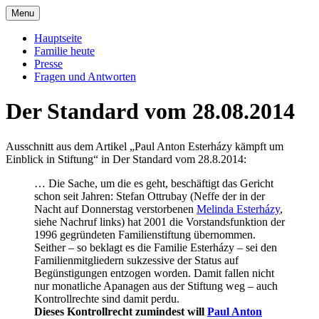
Skip
Menu
to
Offizielle Seite der Familie Esterházy de
Familie Esterházy de Galantha
content
Hauptseite
Galantha
Familie heute
Presse
Fragen und Antworten
Der Standard vom 28.08.2014
Ausschnitt aus dem Artikel „Paul Anton Esterházy kämpft um
Einblick in Stiftung“ in Der Standard vom 28.8.2014:
… Die Sache, um die es geht, beschäftigt das Gericht
schon seit Jahren: Stefan Ottrubay (Neffe der in der
Nacht auf Donnerstag verstorbenen
Melinda Esterházy
,
siehe Nachruf links) hat 2001 die Vorstandsfunktion der
1996 gegründeten Familienstiftung übernommen.
Seither – so beklagt es die Familie Esterházy – sei den
Familienmitgliedern sukzessive der Status auf
Begünstigungen entzogen worden. Damit fallen nicht
nur monatliche Apanagen aus der Stiftung weg – auch
Kontrollrechte sind damit perdu.
Dieses Kontrollrecht zumindest will
Paul Anton