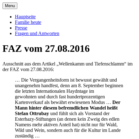
Skip
Menu
to
Offizielle Seite der Familie Esterházy de
Familie Esterházy de Galantha
content
Hauptseite
Galantha
Familie heute
Presse
Fragen und Antworten
FAZ vom 27.08.2016
Ausschnitt aus dem Artikel „Wellenkamm und Tiefenschlamm“ im
der FAZ vom 27.08.2016:
… Die Vergangenheitsform ist bewusst gewählt und
unangenehm handfest, denn am 8. September beginnen
die letzten Internationalen Haydntage im
gewohnten und durch fast hundertprozentigen
Kartenverkauf als bewährt erwiesenen Modus …
Der
Mann hinter diesem befremdlichen Wandel heißt
Stefan Ottrubay
und fühlt sich als Vorstand der
Esterhazy-Stiftungen (an denen kein Zweig des edlen
Namens mehr aktiven Anteil hat) nicht nur für Wald,
Wild und Wein, sondern auch für die Kultur im Lande
zuständig …