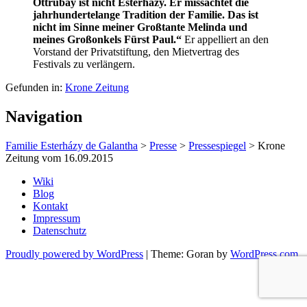
Ottrubay ist nicht Esterházy. Er missachtet die
jahrhundertelange Tradition der Familie. Das ist
nicht im Sinne meiner Großtante Melinda und
meines Großonkels Fürst Paul.“
Er appelliert an den
Vorstand der Privatstiftung, den Mietvertrag des
Festivals zu verlängern.
Gefunden in:
Krone Zeitung
Navigation
Familie Esterházy de Galantha
>
Presse
>
Pressespiegel
>
Krone
Zeitung vom 16.09.2015
Wiki
Blog
Kontakt
Impressum
Datenschutz
Proudly powered by WordPress
|
Theme: Goran by
WordPress.com
.