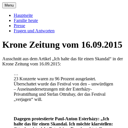
Skip
Menu
to
Offizielle Seite der Familie Esterházy de
Familie Esterházy de Galantha
content
Hauptseite
Galantha
Familie heute
Presse
Fragen und Antworten
Krone Zeitung vom 16.09.2015
Ausschnitt aus dem Artikel „Ich halte das für einen Skandal“ in der
Krone Zeitung vom 16.09.2015:
…
23 Konzerte waren zu 96 Prozent ausgelastet.
Überschattet wurde das Festival von den – unwürdigen
– Auseinandersetzungen mit der Esterházy-
Privatstiftung und Stefan Ottrubay, der das Festival
„verjagen“ will.
Dagegen protestierte Paul-Anton Esterházy: „Ich
halte das für einen Skandal. Ich möchte klarstellen: