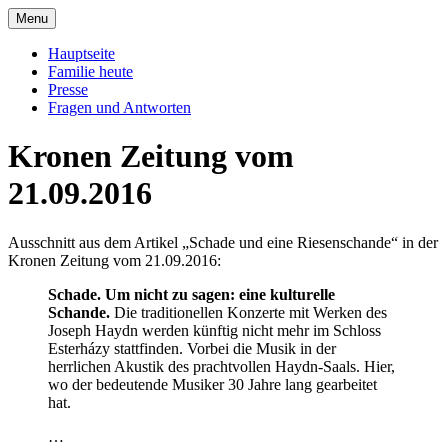
Skip
Menu
to
Offizielle Seite der Familie Esterházy de
Familie Esterházy de Galantha
content
Hauptseite
Galantha
Familie heute
Presse
Fragen und Antworten
Kronen Zeitung vom
21.09.2016
Ausschnitt aus dem Artikel „Schade und eine Riesenschande“ in der
Kronen Zeitung vom 21.09.2016:
Schade. Um nicht zu sagen: eine kulturelle
Schande.
Die traditionellen Konzerte mit Werken des
Joseph Haydn werden künftig nicht mehr im Schloss
Esterházy stattfinden. Vorbei die Musik in der
herrlichen Akustik des prachtvollen Haydn-Saals. Hier,
wo der bedeutende Musiker 30 Jahre lang gearbeitet
hat.
…