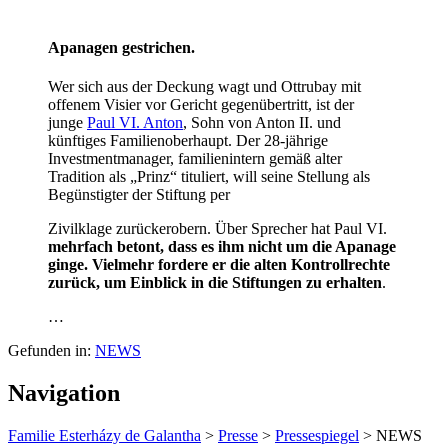
Apanagen gestrichen.
Wer sich aus der Deckung wagt und Ottrubay mit
offenem Visier vor Gericht gegenübertritt, ist der
junge
Paul VI. Anton
, Sohn von Anton II. und
künftiges Familienoberhaupt. Der 28-jährige
Investmentmanager, familienintern gemäß alter
Tradition als „Prinz“ tituliert, will seine Stellung als
Begünstigter der Stiftung per
Zivilklage zurückerobern. Über Sprecher hat Paul VI.
mehrfach betont, dass es ihm nicht um die Apanage
ginge. Vielmehr fordere er die
alten Kontrollrechte
zurück, um Einblick in die Stiftungen zu erhalten
.
…
Gefunden in:
NEWS
Navigation
Familie Esterházy de Galantha
>
Presse
>
Pressespiegel
>
NEWS