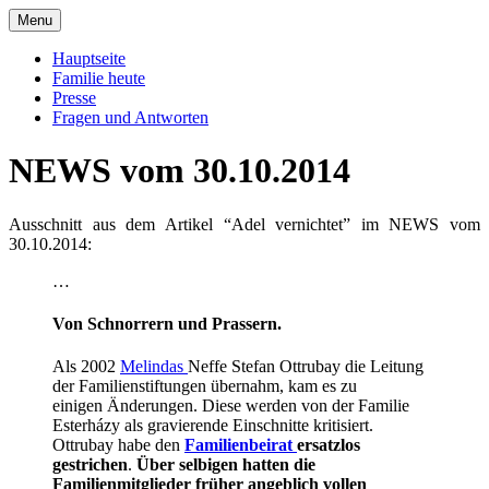
Skip
Menu
to
Offizielle Seite der Familie Esterházy de
Familie Esterházy de Galantha
content
Hauptseite
Galantha
Familie heute
Presse
Fragen und Antworten
NEWS vom 30.10.2014
Ausschnitt aus dem Artikel “Adel vernichtet” im NEWS vom
30.10.2014:
…
Von Schnorrern und Prassern.
Als 2002
Melindas
Neffe Stefan Ottrubay die Leitung
der Familienstiftungen übernahm, kam es zu
einigen Änderungen. Diese werden von der Familie
Esterházy als gravierende Einschnitte kritisiert.
Ottrubay habe den
Familienbeirat
ersatzlos
gestrichen
.
Über selbigen hatten die
Familienmitglieder früher angeblich vollen