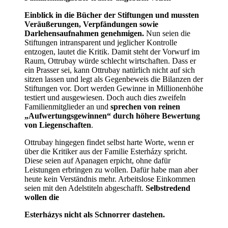
Einblick in die Bücher der Stiftungen und mussten
Veräußerungen, Verpfändungen sowie
Darlehensaufnahmen
genehmigen.
Nun seien die
Stiftungen intransparent und jeglicher Kontrolle
entzogen, lautet die Kritik. Damit steht der Vorwurf im
Raum, Ottrubay würde schlecht wirtschaften. Dass er
ein Prasser sei, kann Ottrubay natürlich nicht auf sich
sitzen lassen und legt als Gegenbeweis die Bilanzen der
Stiftungen vor. Dort werden Gewinne in Millionenhöhe
testiert und ausgewiesen. Doch auch dies zweifeln
Familienmitglieder an und
sprechen von reinen
„Aufwertungsgewinnen“ durch höhere Bewertung
von
Liegenschaften
.
Ottrubay hingegen findet selbst harte Worte, wenn er
über die Kritiker aus der Familie Esterházy spricht.
Diese seien auf Apanagen erpicht, ohne dafür
Leistungen erbringen zu wollen. Dafür habe man aber
heute kein Verständnis mehr. Arbeitslose Einkommen
seien mit den Adelstiteln abgeschafft.
Selbstredend
wollen die
Esterházys nicht als Schnorrer dastehen.