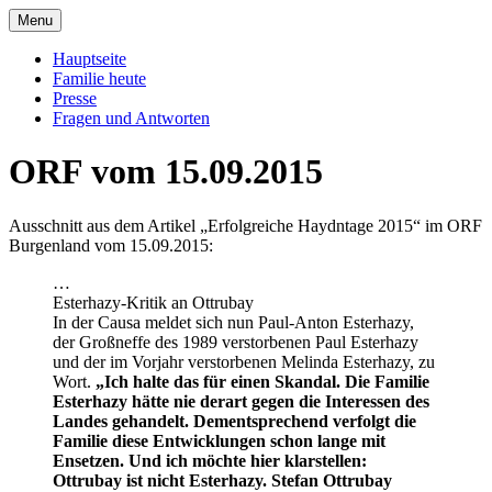
Skip
Menu
to
Offizielle Seite der Familie Esterházy de
Familie Esterházy de Galantha
content
Hauptseite
Galantha
Familie heute
Presse
Fragen und Antworten
ORF vom 15.09.2015
Ausschnitt aus dem Artikel „Erfolgreiche Haydntage 2015“ im ORF
Burgenland vom 15.09.2015:
…
Esterhazy-Kritik an Ottrubay
In der Causa meldet sich nun Paul-Anton Esterhazy,
der Großneffe des 1989 verstorbenen Paul Esterhazy
und der im Vorjahr verstorbenen Melinda Esterhazy, zu
Wort.
„Ich halte das für einen Skandal. Die Familie
Esterhazy hätte nie derart gegen die Interessen des
Landes gehandelt. Dementsprechend verfolgt die
Familie diese Entwicklungen schon lange mit
Ensetzen. Und ich möchte hier klarstellen:
Ottrubay ist nicht Esterhazy. Stefan Ottrubay