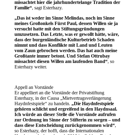
missachtet hier die jahrhundertelange Tradition der
Familie“
, sagt Esterhazy.
„Das ist weder im Sinne Melindas, noch im Sinne
meines Großonkels Fürst Paul, dessen Willen sie ja
versucht hatte mit den Stiftungsgründungen
umzusetzen. Das Letzte, was er gewollt hätte, wäre,
dass der burgenländische Kulturbetrieb Schaden
nimmt und dass Konflikte mit Land und Leuten
vom Zaun gebrochen werden. Das hat auch meine
Großtante immer betont. Und Stefan Ottrubay
missachtet diesen Willen am laufenden Band“
, so
Esterhazy weiter.
Appell an Vorstände
Er appelliert an die Vorstände der Privatstiftung
Esterhazy, in der Causa „Mietvertragsverlängerung
Haydnfestspiele“ zu handeln.
„Die Haydnfestspiele
gehören schlicht und ergreifend in den Haydnsaal.
Ich würde an dieser Stelle die Vorstände aufrufen
zur Ordnung im Sinne der Stifterin zu sorgen – und
dass diese Entscheidung zurückgenommen wird“
,
so Esterhazy, der hofft, dass die Internationalen