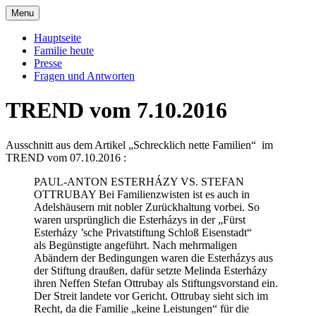
Skip
Menu
to
Offizielle Seite der Familie Esterházy de
Familie Esterházy de Galantha
content
Hauptseite
Galantha
Familie heute
Presse
Fragen und Antworten
TREND vom 7.10.2016
Ausschnitt aus dem Artikel „Schrecklich nette Familien“ im
TREND vom 07.10.2016 :
PAUL-ANTON ESTERHÁZY VS. STEFAN
OTTRUBAY Bei Familienzwisten ist es auch in
Adelshäusern mit nobler Zurückhaltung vorbei. So
waren ursprünglich die Esterházys in der „Fürst
Esterházy ’sche Privatstiftung Schloß Eisenstadt“
als Begünstigte angeführt. Nach mehrmaligen
Abändern der Bedingungen waren die Esterházys aus
der Stiftung draußen, dafür setzte Melinda Esterházy
ihren Neffen Stefan Ottrubay als Stiftungsvorstand ein.
Der Streit landete vor Gericht. Ottrubay sieht sich im
Recht, da die Familie „keine Leistungen“ für die