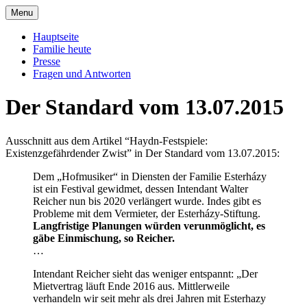
Skip
Menu
to
Offizielle Seite der Familie Esterházy de
Familie Esterházy de Galantha
content
Hauptseite
Galantha
Familie heute
Presse
Fragen und Antworten
Der Standard vom 13.07.2015
Ausschnitt aus dem Artikel “Haydn-Festspiele:
Existenzgefährdender Zwist” in Der Standard vom 13.07.2015:
Dem „Hofmusiker“ in Diensten der Familie Esterházy
ist ein Festival gewidmet, dessen Intendant Walter
Reicher nun bis 2020 verlängert wurde. Indes gibt es
Probleme mit dem Vermieter, der Esterházy-Stiftung.
Langfristige Planungen würden verunmöglicht, es
gäbe Einmischung, so Reicher.
…
Intendant Reicher sieht das weniger entspannt: „Der
Mietvertrag läuft Ende 2016 aus. Mittlerweile
verhandeln wir seit mehr als drei Jahren mit Esterhazy