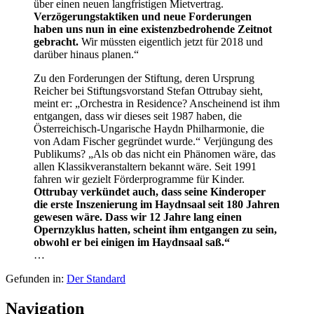
über einen neuen langfristigen Mietvertrag.
Verzögerungstaktiken und neue Forderungen
haben uns nun in eine existenzbedrohende Zeitnot
gebracht.
Wir müssten eigentlich jetzt für 2018 und
darüber hinaus planen.“
Zu den Forderungen der Stiftung, deren Ursprung
Reicher bei Stiftungsvorstand Stefan Ottrubay sieht,
meint er: „Orchestra in Residence? Anscheinend ist ihm
entgangen, dass wir dieses seit 1987 haben, die
Österreichisch-Ungarische Haydn Philharmonie, die
von Adam Fischer gegründet wurde.“ Verjüngung des
Publikums? „Als ob das nicht ein Phänomen wäre, das
allen Klassikveranstaltern bekannt wäre. Seit 1991
fahren wir gezielt Förderprogramme für Kinder.
Ottrubay verkündet auch, dass seine Kinderoper
die erste Inszenierung im Haydnsaal seit 180 Jahren
gewesen wäre. Dass wir 12 Jahre lang einen
Opernzyklus hatten, scheint ihm entgangen zu sein,
obwohl er bei einigen im Haydnsaal saß.“
…
Gefunden in:
Der Standard
Navigation