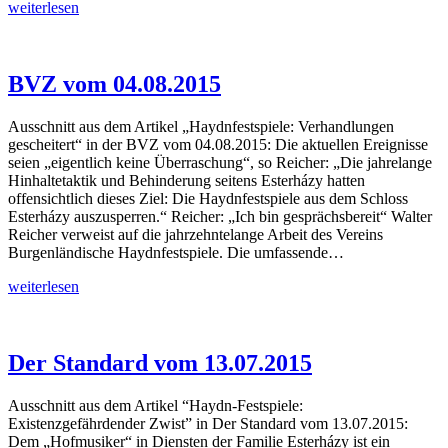
Der
weiterlesen
Standard
vom
14.08.2015
BVZ vom 04.08.2015
Ausschnitt aus dem Artikel „Haydnfestspiele: Verhandlungen
gescheitert“ in der BVZ vom 04.08.2015: Die aktuellen Ereignisse
seien „eigentlich keine Überraschung“, so Reicher: „Die jahrelange
Hinhaltetaktik und Behinderung seitens Esterházy hatten
offensichtlich dieses Ziel: Die Haydnfestspiele aus dem Schloss
Esterházy auszusperren.“ Reicher: „Ich bin gesprächsbereit“ Walter
Reicher verweist auf die jahrzehntelange Arbeit des Vereins
Burgenländische Haydnfestspiele. Die umfassende…
BVZ
weiterlesen
vom
04.08.2015
Der Standard vom 13.07.2015
Ausschnitt aus dem Artikel “Haydn-Festspiele:
Existenzgefährdender Zwist” in Der Standard vom 13.07.2015:
Dem „Hofmusiker“ in Diensten der Familie Esterházy ist ein