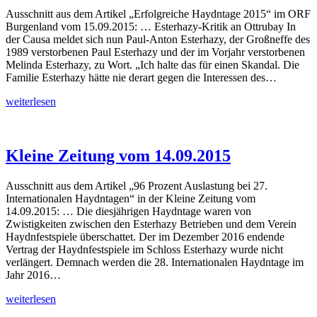
Ausschnitt aus dem Artikel „Erfolgreiche Haydntage 2015“ im ORF
Burgenland vom 15.09.2015: … Esterhazy-Kritik an Ottrubay In
der Causa meldet sich nun Paul-Anton Esterhazy, der Großneffe des
1989 verstorbenen Paul Esterhazy und der im Vorjahr verstorbenen
Melinda Esterhazy, zu Wort. „Ich halte das für einen Skandal. Die
Familie Esterhazy hätte nie derart gegen die Interessen des…
ORF
weiterlesen
vom
15.09.2015
Kleine Zeitung vom 14.09.2015
Ausschnitt aus dem Artikel „96 Prozent Auslastung bei 27.
Internationalen Haydntagen“ in der Kleine Zeitung vom
14.09.2015: … Die diesjährigen Haydntage waren von
Zwistigkeiten zwischen den Esterhazy Betrieben und dem Verein
Haydnfestspiele überschattet. Der im Dezember 2016 endende
Vertrag der Haydnfestspiele im Schloss Esterhazy wurde nicht
verlängert. Demnach werden die 28. Internationalen Haydntage im
Jahr 2016…
Kleine
weiterlesen
Zeitung