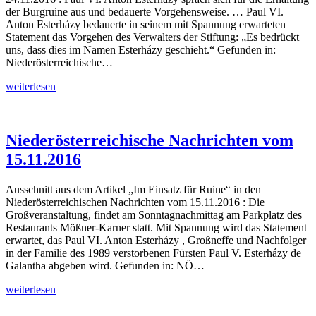
der Burgruine aus und bedauerte Vorgehensweise. … Paul VI.
Anton Esterházy bedauerte in seinem mit Spannung erwarteten
Statement das Vorgehen des Verwalters der Stiftung: „Es bedrückt
uns, dass dies im Namen Esterházy geschieht.“ Gefunden in:
Niederösterreichische…
Niederösterreichische
weiterlesen
Nachrichten
vom
24.11.2016
Niederösterreichische Nachrichten vom
15.11.2016
Ausschnitt aus dem Artikel „Im Einsatz für Ruine“ in den
Niederösterreichischen Nachrichten vom 15.11.2016 : Die
Großveranstaltung, findet am Sonntagnachmittag am Parkplatz des
Restaurants Mößner-Karner statt. Mit Spannung wird das Statement
erwartet, das Paul VI. Anton Esterházy , Großneffe und Nachfolger
in der Familie des 1989 verstorbenen Fürsten Paul V. Esterházy de
Galantha abgeben wird. Gefunden in: NÖ…
Niederösterreichische
weiterlesen
Nachrichten
vom