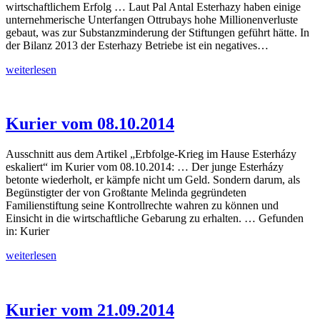
wirtschaftlichem Erfolg … Laut Pal Antal Esterhazy haben einige
unternehmerische Unterfangen Ottrubays hohe Millionenverluste
gebaut, was zur Substanzminderung der Stiftungen geführt hätte. In
der Bilanz 2013 der Esterhazy Betriebe ist ein negatives…
Der
weiterlesen
Standard
vom
09.10.2014
Kurier vom 08.10.2014
Ausschnitt aus dem Artikel „Erbfolge-Krieg im Hause Esterházy
eskaliert“ im Kurier vom 08.10.2014: … Der junge Esterházy
betonte wiederholt, er kämpfe nicht um Geld. Sondern darum, als
Begünstigter der von Großtante Melinda gegründeten
Familienstiftung seine Kontrollrechte wahren zu können und
Einsicht in die wirtschaftliche Gebarung zu erhalten. … Gefunden
in: Kurier
Kurier
weiterlesen
vom
08.10.2014
Kurier vom 21.09.2014