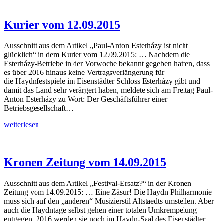
vom
14.09.2015
Kurier vom 12.09.2015
Ausschnitt aus dem Artikel „Paul-Anton Esterházy ist nicht
glücklich“ in dem Kurier vom 12.09.2015: … Nachdem die
Esterházy-Betriebe in der Vorwoche bekannt gegeben hatten, dass
es über 2016 hinaus keine Vertragsverlängerung für
die Haydnfestspiele im Eisenstädter Schloss Esterházy gibt und
damit das Land sehr verärgert haben, meldete sich am Freitag Paul-
Anton Esterházy zu Wort: Der Geschäftsführer einer
Betriebsgesellschaft…
Kurier
weiterlesen
vom
12.09.2015
Kronen Zeitung vom 14.09.2015
Ausschnitt aus dem Artikel „Festival-Ersatz?“ in der Kronen
Zeitung vom 14.09.2015: … Eine Zäsur! Die Haydn Philharmonie
muss sich auf den „anderen“ Musizierstil Altstaedts umstellen. Aber
auch die Haydntage selbst gehen einer totalen Umkrempelung
entgegen. 2016 werden sie noch im Haydn-Saal des Eisenstädter