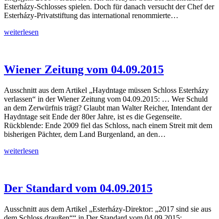
Esterházy-Schlosses spielen. Doch für danach versucht der Chef der
Esterházy-Privatstiftung das international renommierte…
Kronen
weiterlesen
Zeitung
vom
14.09.2015
Wiener Zeitung vom 04.09.2015
Ausschnitt aus dem Artikel „Haydntage müssen Schloss Esterházy
verlassen“ in der Wiener Zeitung vom 04.09.2015: … Wer Schuld
an dem Zerwürfnis trägt? Glaubt man Walter Reicher, Intendant der
Haydntage seit Ende der 80er Jahre, ist es die Gegenseite.
Rückblende: Ende 2009 fiel das Schloss, nach einem Streit mit dem
bisherigen Pächter, dem Land Burgenland, an den…
Wiener
weiterlesen
Zeitung
vom
04.09.2015
Der Standard vom 04.09.2015
Ausschnitt aus dem Artikel „Esterházy-Direktor: „2017 sind sie aus
dem Schloss draußen““ in Der Standard vom 04.09.2015: …