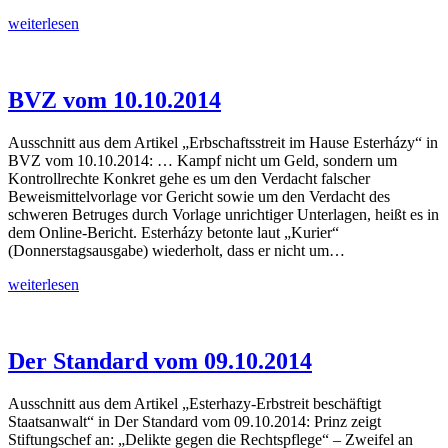
ORF
weiterlesen
vom
20.10.2014
BVZ vom 10.10.2014
Ausschnitt aus dem Artikel „Erbschaftsstreit im Hause Esterházy“ in
BVZ vom 10.10.2014: … Kampf nicht um Geld, sondern um
Kontrollrechte Konkret gehe es um den Verdacht falscher
Beweismittelvorlage vor Gericht sowie um den Verdacht des
schweren Betruges durch Vorlage unrichtiger Unterlagen, heißt es in
dem Online-Bericht. Esterházy betonte laut „Kurier“
(Donnerstagsausgabe) wiederholt, dass er nicht um…
BVZ
weiterlesen
vom
10.10.2014
Der Standard vom 09.10.2014
Ausschnitt aus dem Artikel „Esterhazy-Erbstreit beschäftigt
Staatsanwalt“ in Der Standard vom 09.10.2014: Prinz zeigt
Stiftungschef an: „Delikte gegen die Rechtspflege“ – Zweifel an