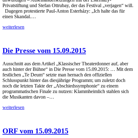
Privatstiftung und Stefan Ottrubay, der das Festival „verjagen“ will.
Dagegen protestierte Paul-Anton Esterházy: „Ich halte das für
einen Skandal.…
Krone
weiterlesen
Zeitung
vom
16.09.2015
Die Presse vom 15.09.2015
Ausschnitt aus dem Artikel „Klassischer Theaterdonner auf, aber
auch hinter der Bühne“ in Die Presse vom 15.09.2015: … Mit dem
festlichen „Te Deum“ setzte man hernach den offiziellen
Schlusspunkt hinter das diesjährige Programm; um zuletzt doch
noch die letzten Takte der „Abschiedssymphonie“ zu einem
programmatischen Finale zu nutzen: Klammheimlich stahlen sich
die Musikanten davon –…
Die
weiterlesen
Presse
vom
15.09.2015
ORF vom 15.09.2015