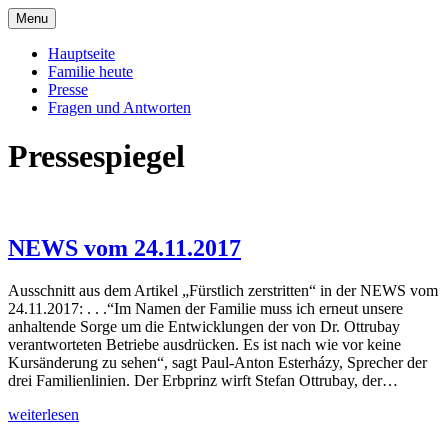
Skip
Menu
to
Offizielle Seite der Familie Esterházy de
Familie Esterházy de Galantha
content
Hauptseite
Galantha
Familie heute
Presse
Fragen und Antworten
Pressespiegel
NEWS vom 24.11.2017
Ausschnitt aus dem Artikel „Fürstlich zerstritten“ in der NEWS vom
24.11.2017: . . .“Im Namen der Familie muss ich erneut unsere
anhaltende Sorge um die Entwicklungen der von Dr. Ottrubay
verantworteten Betriebe ausdrücken. Es ist nach wie vor keine
Kursänderung zu sehen“, sagt Paul-Anton Esterházy, Sprecher der
drei Familienlinien. Der Erbprinz wirft Stefan Ottrubay, der…
NEWS
weiterlesen
vom