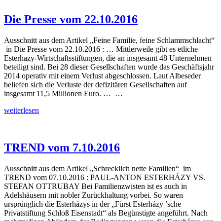
15.11.2016
Die Presse vom 22.10.2016
Ausschnitt aus dem Artikel „Feine Familie, feine Schlammschlacht“
in Die Presse vom 22.10.2016 : … Mittlerweile gibt es etliche
Esterhazy-Wirtschaftsstiftungen, die an insgesamt 48 Unternehmen
beteiligt sind. Bei 28 dieser Gesellschaften wurde das Geschäftsjahr
2014 operativ mit einem Verlust abgeschlossen. Laut Albeseder
beliefen sich die Verluste der defizitären Gesellschaften auf
insgesamt 11,5 Millionen Euro. … …
Die
weiterlesen
Presse
vom
22.10.2016
TREND vom 7.10.2016
Ausschnitt aus dem Artikel „Schrecklich nette Familien“ im
TREND vom 07.10.2016 : PAUL-ANTON ESTERHÁZY VS.
STEFAN OTTRUBAY Bei Familienzwisten ist es auch in
Adelshäusern mit nobler Zurückhaltung vorbei. So waren
ursprünglich die Esterházys in der „Fürst Esterházy ’sche
Privatstiftung Schloß Eisenstadt“ als Begünstigte angeführt. Nach