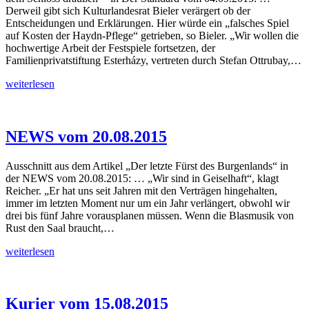
Derweil gibt sich Kulturlandesrat Bieler verärgert ob der
Entscheidungen und Erklärungen. Hier würde ein „falsches Spiel
auf Kosten der Haydn-Pflege“ getrieben, so Bieler. „Wir wollen die
hochwertige Arbeit der Festspiele fortsetzen, der
Familienprivatstiftung Esterházy, vertreten durch Stefan Ottrubay,…
Der
weiterlesen
Standard
vom
04.09.2015
NEWS vom 20.08.2015
Ausschnitt aus dem Artikel „Der letzte Fürst des Burgenlands“ in
der NEWS vom 20.08.2015: … „Wir sind in Geiselhaft“, klagt
Reicher. „Er hat uns seit Jahren mit den Verträgen hingehalten,
immer im letzten Moment nur um ein Jahr verlängert, obwohl wir
drei bis fünf Jahre vorausplanen müssen. Wenn die Blasmusik von
Rust den Saal braucht,…
NEWS
weiterlesen
vom
20.08.2015
Kurier vom 15.08.2015