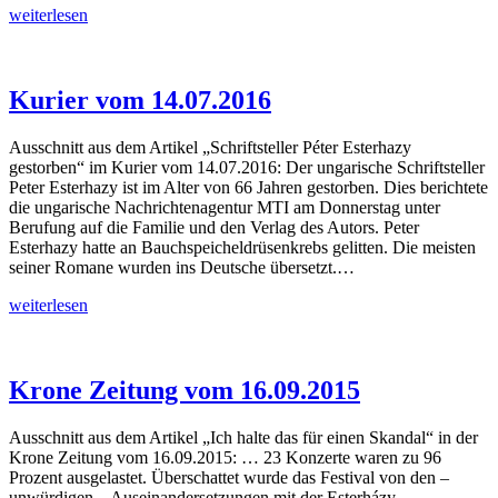
FAZ
weiterlesen
vom
27.08.2016
Kurier vom 14.07.2016
Ausschnitt aus dem Artikel „Schriftsteller Péter Esterhazy
gestorben“ im Kurier vom 14.07.2016: Der ungarische Schriftsteller
Peter Esterhazy ist im Alter von 66 Jahren gestorben. Dies berichtete
die ungarische Nachrichtenagentur MTI am Donnerstag unter
Berufung auf die Familie und den Verlag des Autors. Peter
Esterhazy hatte an Bauchspeicheldrüsenkrebs gelitten. Die meisten
seiner Romane wurden ins Deutsche übersetzt.…
Kurier
weiterlesen
vom
14.07.2016
Krone Zeitung vom 16.09.2015
Ausschnitt aus dem Artikel „Ich halte das für einen Skandal“ in der
Krone Zeitung vom 16.09.2015: … 23 Konzerte waren zu 96
Prozent ausgelastet. Überschattet wurde das Festival von den –
unwürdigen – Auseinandersetzungen mit der Esterházy-