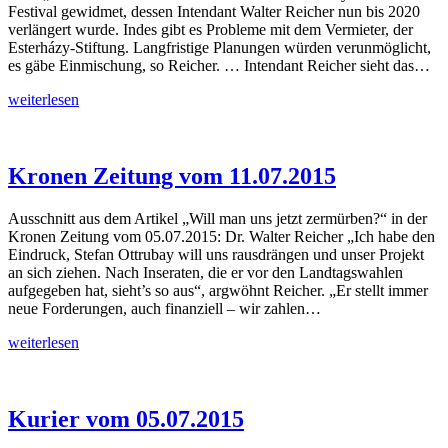
Festival gewidmet, dessen Intendant Walter Reicher nun bis 2020
verlängert wurde. Indes gibt es Probleme mit dem Vermieter, der
Esterházy-Stiftung. Langfristige Planungen würden verunmöglicht,
es gäbe Einmischung, so Reicher. … Intendant Reicher sieht das…
Der
weiterlesen
Standard
vom
13.07.2015
Kronen Zeitung vom 11.07.2015
Ausschnitt aus dem Artikel „Will man uns jetzt zermürben?“ in der
Kronen Zeitung vom 05.07.2015: Dr. Walter Reicher „Ich habe den
Eindruck, Stefan Ottrubay will uns rausdrängen und unser Projekt
an sich ziehen. Nach Inseraten, die er vor den Landtagswahlen
aufgegeben hat, sieht’s so aus“, argwöhnt Reicher. „Er stellt immer
neue Forderungen, auch finanziell – wir zahlen…
Kronen
weiterlesen
Zeitung
vom
11.07.2015
Kurier vom 05.07.2015