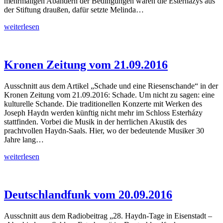
mehrmaligen Abändern der Bedingungen waren die Esterházys aus
der Stiftung draußen, dafür setzte Melinda…
TREND
weiterlesen
vom
7.10.2016
Kronen Zeitung vom 21.09.2016
Ausschnitt aus dem Artikel „Schade und eine Riesenschande“ in der
Kronen Zeitung vom 21.09.2016: Schade. Um nicht zu sagen: eine
kulturelle Schande. Die traditionellen Konzerte mit Werken des
Joseph Haydn werden künftig nicht mehr im Schloss Esterházy
stattfinden. Vorbei die Musik in der herrlichen Akustik des
prachtvollen Haydn-Saals. Hier, wo der bedeutende Musiker 30
Jahre lang…
Kronen
weiterlesen
Zeitung
vom
21.09.2016
Deutschlandfunk vom 20.09.2016
Ausschnitt aus dem Radiobeitrag „28. Haydn-Tage in Eisenstadt –