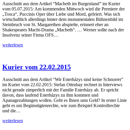
Ausschnitt aus dem Artikel “Macbeth im Burgenland” im Kurier
vom 05.07.2015: Am kommenden Mittwoch wird die Premiere der
„Tosca“, Puccinis Oper über Liebe und Mord, gefeiert. Was sich
wirtschaftlich allerdings hinter dem monumentalen Bühnenbild im
Steinbruch von St. Margarethen abspielte, erinnert eher an
Shakespeares Macht-Drama „Macbeth“. … Werner sollte nach der
Insolvenz seiner Firma OFS…
Kurier
weiterlesen
vom
05.07.2015
Kurier vom 22.02.2015
Ausschnitt aus dem Artikel “Wir Esterházys sind keine Schnorrer”
im Kurier vom 22.02.2015: Stefan Ottrubay rechnet in Interviews
nicht gerade zimperlich mit der Familie Esterházy ab. Er spricht
davon, dass laufend Esterházys zu ihm kommen und
Apanagezahlungen wollen. Geht es Ihnen ums Geld? In erster Linie
geht es um Begünstigtenrechte, wie zum Beispiel Kontrollrechte
und die…
Kurier
weiterlesen
vom