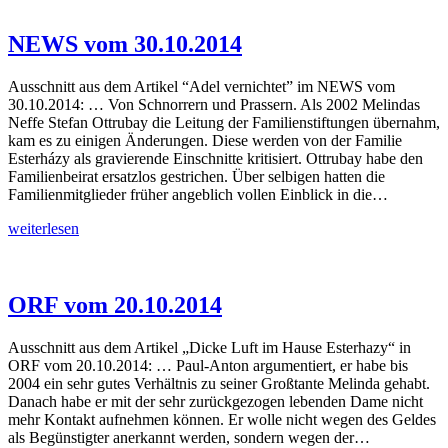
22.02.2015
NEWS vom 30.10.2014
Ausschnitt aus dem Artikel “Adel vernichtet” im NEWS vom
30.10.2014: … Von Schnorrern und Prassern. Als 2002 Melindas
Neffe Stefan Ottrubay die Leitung der Familienstiftungen übernahm,
kam es zu einigen Änderungen. Diese werden von der Familie
Esterházy als gravierende Einschnitte kritisiert. Ottrubay habe den
Familienbeirat ersatzlos gestrichen. Über selbigen hatten die
Familienmitglieder früher angeblich vollen Einblick in die…
NEWS
weiterlesen
vom
30.10.2014
ORF vom 20.10.2014
Ausschnitt aus dem Artikel „Dicke Luft im Hause Esterhazy“ in
ORF vom 20.10.2014: … Paul-Anton argumentiert, er habe bis
2004 ein sehr gutes Verhältnis zu seiner Großtante Melinda gehabt.
Danach habe er mit der sehr zurückgezogen lebenden Dame nicht
mehr Kontakt aufnehmen können. Er wolle nicht wegen des Geldes
als Begünstigter anerkannt werden, sondern wegen der…