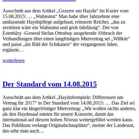
Ausschnitt aus dem Artikel „Gezerre um Haydn“ im Kurier vom
15.08.2015: … „Wahnsinn“ Man habe über Jahrzehnte eine
umfassende Haydnpflege aufgebaut, erinnerte Reicher, „das zu
zerstören wäre ein Wahnsinn und grob fahrlässig“. Der von
Esterházy -General Stefan Ottrubay ausgehende Abbruch der
Verhandlungen über einen langfristigen Mietvertrag sei „Willkür“
und passe „ins Bild der Schikanen“ der vergangenen Jahre,
ergänzte…
Kurier
weiterlesen
vom
15.08.2015
Der Standard vom 14.08.2015
Ausschnitt aus dem Artikel „Haydnfestspiele: Differenzen um
Vertrag für 2017“ in Der Standard vom 14.08.2015: … Das Ziel sei
ganz klar ein längerfristiger Mietvertrag: „Wir wollen nichts anderes,
als den Haydnsaal mieten für unsere Konzerte, damit das
international auf diesem hohen Niveau weitergeführt werden kann.
Das Publikum verlangt Originalschauplätze“, meinte der Landesrat,
das sehe man auch…