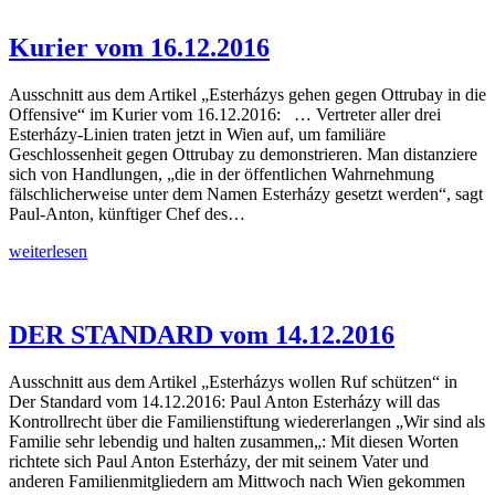
24.11.2017
Kurier vom 16.12.2016
Ausschnitt aus dem Artikel „Esterházys gehen gegen Ottrubay in die
Offensive“ im Kurier vom 16.12.2016: … Vertreter aller drei
Esterházy-Linien traten jetzt in Wien auf, um familiäre
Geschlossenheit gegen Ottrubay zu demonstrieren. Man distanziere
sich von Handlungen, „die in der öffentlichen Wahrnehmung
fälschlicherweise unter dem Namen Esterházy gesetzt werden“, sagt
Paul-Anton, künftiger Chef des…
Kurier
weiterlesen
vom
16.12.2016
DER STANDARD vom 14.12.2016
Ausschnitt aus dem Artikel „Esterházys wollen Ruf schützen“ in
Der Standard vom 14.12.2016: Paul Anton Esterházy will das
Kontrollrecht über die Familienstiftung wiedererlangen „Wir sind als
Familie sehr lebendig und halten zusammen„: Mit diesen Worten
richtete sich Paul Anton Esterházy, der mit seinem Vater und
anderen Familienmitgliedern am Mittwoch nach Wien gekommen