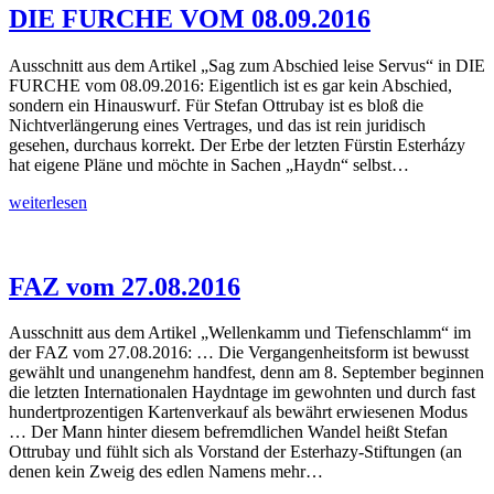
DIE FURCHE VOM 08.09.2016
Ausschnitt aus dem Artikel „Sag zum Abschied leise Servus“ in DIE
FURCHE vom 08.09.2016: Eigentlich ist es gar kein Abschied,
sondern ein Hinauswurf. Für Stefan Ottrubay ist es bloß die
Nichtverlängerung eines Vertrages, und das ist rein juridisch
gesehen, durchaus korrekt. Der Erbe der letzten Fürstin Esterházy
hat eigene Pläne und möchte in Sachen „Haydn“ selbst…
DIE
weiterlesen
FURCHE
VOM
08.09.2016
FAZ vom 27.08.2016
Ausschnitt aus dem Artikel „Wellenkamm und Tiefenschlamm“ im
der FAZ vom 27.08.2016: … Die Vergangenheitsform ist bewusst
gewählt und unangenehm handfest, denn am 8. September beginnen
die letzten Internationalen Haydntage im gewohnten und durch fast
hundertprozentigen Kartenverkauf als bewährt erwiesenen Modus
… Der Mann hinter diesem befremdlichen Wandel heißt Stefan
Ottrubay und fühlt sich als Vorstand der Esterhazy-Stiftungen (an
denen kein Zweig des edlen Namens mehr…