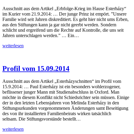
Ausschnitt aus dem Artikel „Erbfolge-Krieg im Hause Esterházy“
im Kurier vom 21.9.2014: … Der junge Prinz ist empört. ”Unsere
Familie wird seit Jahren diskreditiert. Es geht hier nicht ums Erben,
aus den Stiftungen kann ja gar nicht geerbt werden. Sondern
schlicht und ergreifend um die Rechte auf Kontrolle, die uns seit
Jahren unterschlagen werden.” … Ein…
Kurier
weiterlesen
vom
21.09.2014
Profil vom 15.09.2014
Ausschnitt aus dem Artikel „Esterházyschnitten“ im Profil vom
15.9.2014: … Paul Esterházy ist ein besonders wohlerzogener,
beflissener junger Mann mit Studienabschluss in Oxford. Man
möchte in diesem Konflikt nicht Schiedsrichter sein müssen. Einige
der in den letzten Lebensjahren von Melinda Esterházy in den
Stiftungsurkunden vorgenommenen Änderungen samt Beseitigung
des von ihr installierten Familienbeirats wirken tatsächlich
seltsam. Die Stiftungsvorstände bestellt…
Profil
weiterlesen