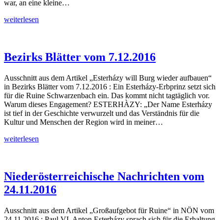
war, an eine kleine…
DER
weiterlesen
STANDARD
vom
14.12.2016
Bezirks Blätter vom 7.12.2016
Ausschnitt aus dem Artikel „Esterházy will Burg wieder aufbauen“
in Bezirks Blätter vom 7.12.2016 : Ein Esterházy-Erbprinz setzt sich
für die Ruine Schwarzenbach ein. Das kommt nicht tagtäglich vor.
Warum dieses Engagement? ESTERHÀZY: „Der Name Esterházy
ist tief in der Geschichte verwurzelt und das Verständnis für die
Kultur und Menschen der Region wird in meiner…
Bezirks
weiterlesen
Blätter
vom
7.12.2016
Niederösterreichische Nachrichten vom
24.11.2016
Ausschnitt aus dem Artikel „Großaufgebot für Ruine“ in NÖN vom
24.11.2016 : Paul VI. Anton Esterházy sprach sich für die Erhaltung