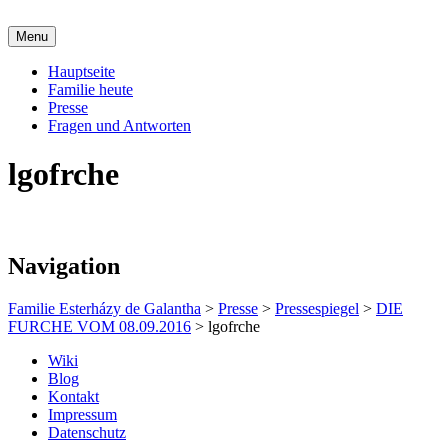
Skip
to
Menu
content
Offizielle Seite der Familie Esterházy de
Familie Esterházy de Galantha
Hauptseite
Galantha
Familie heute
Presse
Fragen und Antworten
lgofrche
Navigation
Familie Esterházy de Galantha
>
Presse
>
Pressespiegel
>
DIE
FURCHE VOM 08.09.2016
>
lgofrche
Wiki
Blog
Kontakt
Impressum
Datenschutz