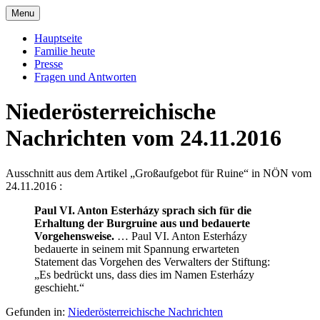
Skip
Menu
to
Offizielle Seite der Familie Esterházy de
Familie Esterházy de Galantha
content
Hauptseite
Galantha
Familie heute
Presse
Fragen und Antworten
Niederösterreichische
Nachrichten vom 24.11.2016
Ausschnitt aus dem Artikel „Großaufgebot für Ruine“ in NÖN vom
24.11.2016 :
Paul VI. Anton Esterházy sprach sich für die
Erhaltung der Burgruine aus und bedauerte
Vorgehensweise.
… Paul VI. Anton Esterházy
bedauerte in seinem mit Spannung erwarteten
Statement das Vorgehen des Verwalters der Stiftung:
„Es bedrückt uns, dass dies im Namen Esterházy
geschieht.“
Gefunden in:
Niederösterreichische Nachrichten